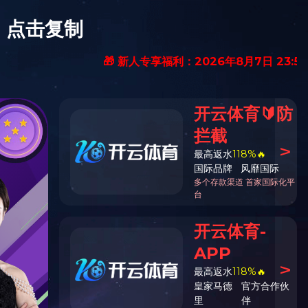
e.
。
台
|
开云足球
|
乐竞在线注册
|
乐鱼网页版·官方站网站
|